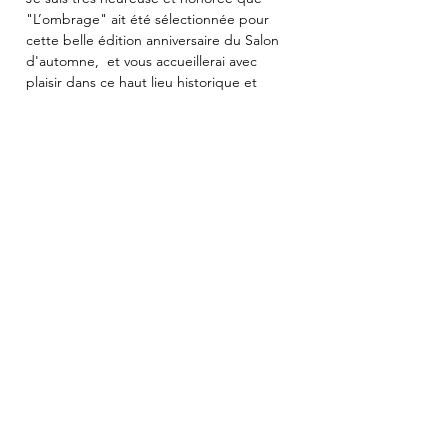
"L’ombrage" ait été sélectionnée pour 
cette belle édition anniversaire du Salon 
d'automne,  et vous accueillerai avec 
plaisir dans ce haut lieu historique et 
culturel, en compagnie d'une pléiade 
d'artistes venant de tous horizons.
<
>
contact@almarine.fr
Copyright ©2020 à 2026
by Almarine
Droit d'auteur