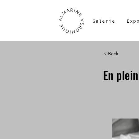
Galerie
Exp
< Back
En plein